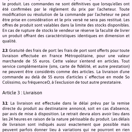
le produit. Les commandes ne sont définitives que lorsqu´elles ont
été confirmées par le règlement du prix par l´acheteur. Toute
modification ou résolution de la commande par l´acheteur ne peut
être prise en considération et le prix versé ne sera pas restitué. Les
offres de produit sont valables dans la limite des stocks disponibles.
En cas de rupture de stocks le vendeur se réserve la faculté de livrer
un produit offrant des caractéristiques identiques en dimension et
qualité.
2.3
: Gratuité des frais de port: les frais de port sont offerts pour toute
livraison effectuée en France Métropolitaine, pour une valeur
marchande de 55 euros. Cette valeur s´entend en articles. Tout
service complémentaire (sms, carte de fidélité, et autre prestation)
ne peuvent être considérés comme des articles. La livraison d´une
commande au delà de 55 euros d´articles s´ effectue en mode So
Colissimo, ou fréquenceO, à l´exclusion de tout autre prestataire.
Article 3 : Livraison
3.1
: La livraison est effectuée dans le délai prévu par la remise
directe du produit au destinataire annoncé, soit en cas d´absence,
par avis de mise à disposition. Le retrait devra alors avoir lieu dans
les 24 heures en raison de la nature périssable du produit. Les délais
de livraison sont indiqués aussi exactement que possible mais
peuvent parfois donner lieu à variations qui ne pourront en rien