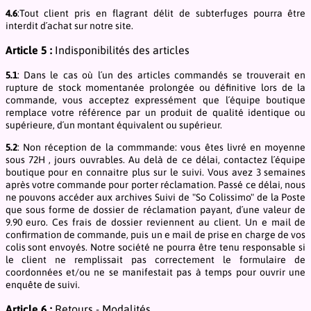
4.6
:Tout client pris en flagrant délit de subterfuges pourra être
interdit d´achat sur notre site.
Article 5 :
Indisponibilités des articles
5.1
: Dans le cas où l´un des articles commandés se trouverait en
rupture de stock momentanée prolongée ou définitive lors de la
commande, vous acceptez expressément que l´équipe boutique
remplace votre référence par un produit de qualité identique ou
supérieure, d´un montant équivalent ou supérieur.
5.2
: Non réception de la commmande: vous êtes livré en moyenne
sous 72H , jours ouvrables. Au delà de ce délai, contactez l´équipe
boutique pour en connaitre plus sur le suivi. Vous avez 3 semaines
après votre commande pour porter réclamation. Passé ce délai, nous
ne pouvons accéder aux archives Suivi de "So Colissimo" de la Poste
que sous forme de dossier de réclamation payant, d´une valeur de
9.90 euro. Ces frais de dossier reviennent au client. Un e mail de
confirmation de commande, puis un e mail de prise en charge de vos
colis sont envoyés. Notre société ne pourra être tenu responsable si
le client ne remplissait pas correctement le formulaire de
coordonnées et/ou ne se manifestait pas à temps pour ouvrir une
enquête de suivi.
Article 6 :
Retours - Modalités