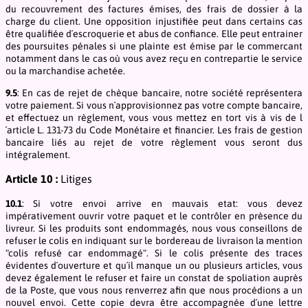
du recouvrement des factures émises, des frais de dossier à la
charge du client. Une opposition injustifiée peut dans certains cas
être qualifiée d´escroquerie et abus de confiance. Elle peut entrainer
des poursuites pénales si une plainte est émise par le commercant
notamment dans le cas où vous avez reçu en contrepartie le service
ou la marchandise achetée.
9.5
: En cas de rejet de chèque bancaire, notre société représentera
votre paiement. Si vous n´approvisionnez pas votre compte bancaire,
et effectuez un règlement, vous vous mettez en tort vis à vis de l
´article L. 131-73 du Code Monétaire et financier. Les frais de gestion
bancaire liés au rejet de votre règlement vous seront dus
intégralement.
Article 10 :
Litiges
10.1
: Si votre envoi arrive en mauvais etat: vous devez
impérativement ouvrir votre paquet et le contrôler en prèsence du
livreur. Si les produits sont endommagés, nous vous conseillons de
refuser le colis en indiquant sur le bordereau de livraison la mention
"colis refusé car endommagé". Si le colis présente des traces
évidentes d´ouverture et qu´il manque un ou plusieurs articles, vous
devez également le refuser et faire un constat de spoliation auprès
de la Poste, que vous nous renverrez afin que nous procédions a un
nouvel envoi. Cette copie devra être accompagnée d´une lettre