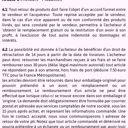
6.1
: Tout retour de produits doit faire l´objet d¹un accord formel entre
le vendeur et l´acquéreur. Toute reprise acceptée par le vendeur,
dans le cas d´un vice apparent ou de non conformité des produits
livrés, qui sera constaté par le vendeur, permettra à l´acheteur d
´obtenir le remplacement gratuit ou la restitution d´un avoir à son
profit, à l´exclusion de tout autre indemnité ou dommages et
intérêts.
6.2
: La possibilité est donnée à l'acheteur de bénéficier d´un droit de
rétractation de 14 jours à partir de la date de livraison. L´acheteur
peut donc retourner les marchandises reçues à ses frais et se faire
rembourser sous 30 jours (délai légal maximum autorisé) tout article
ne répondant pas à son attente, hors frais de port (déduire 7.50 euro
TTC pour la France Métropolitaine).
les articles devront être retournés dans leur emballage originel pour
pouvoir prétendre à un avoir, un remplacement ou un
remboursement. Le remboursement d´un article ne peut être
effectué que lorsque celui-ci se trouve encore dans son emballage d
´origine. La demande doit obligatoirement être formulée par courrier
postal et adressée aux services comptables de notre société, sous les
15 jours après achat, et reprenant les informations commande. Une
fois le contact accepté, nous vous communiquerons l adresse de
retour de votre pli. Notez que tout article commandé et détérioré ne
pourra prétendre à un échange ou un remboursement par avoir (voir