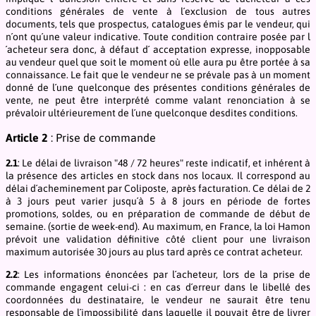
conditions générales de vente à l´exclusion de tous autres
documents, tels que prospectus, catalogues émis par le vendeur, qui
n´ont qu´une valeur indicative. Toute condition contraire posée par l
´acheteur sera donc, à défaut d´ acceptation expresse, inopposable
au vendeur quel que soit le moment où elle aura pu être portée à sa
connaissance. Le fait que le vendeur ne se prévale pas à un moment
donné de l´une quelconque des présentes conditions générales de
vente, ne peut être interprété comme valant renonciation à se
prévaloir ultérieurement de l´une quelconque desdites conditions.
Article 2
: Prise de commande
2.1
: Le délai de livraison "48 / 72 heures" reste indicatif, et inhérent à
la présence des articles en stock dans nos locaux. Il correspond au
délai d´acheminement par Coliposte, après facturation. Ce délai de 2
à 3 jours peut varier jusqu´à 5 à 8 jours en période de fortes
promotions, soldes, ou en préparation de commande de début de
semaine. (sortie de week-end). Au maximum, en France, la loi Hamon
prévoit une validation définitive côté client pour une livraison
maximum autorisée 30 jours au plus tard après ce contrat acheteur.
2.2
: Les informations énoncées par l´acheteur, lors de la prise de
commande engagent celui-ci : en cas d´erreur dans le libellé des
coordonnées du destinataire, le vendeur ne saurait être tenu
responsable de l´impossibilité dans laquelle il pouvait être de livrer