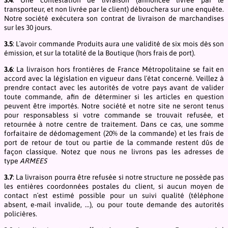
transporteur, et non livrée par le client) débouchera sur une enquête.
Notre société exécutera son contrat de livraison de marchandises
sur les 30 jours.
3.5
: L´avoir commande Produits aura une validité de six mois dès son
émission, et sur la totalité de la Boutique (hors frais de port).
3.6
: La livraison hors frontières de France Métropolitaine se fait en
accord avec la législation en vigueur dans l´état concerné. Veillez à
prendre contact avec les autorités de votre pays avant de valider
toute commande, afin de déterminer si les articles en question
peuvent être importés. Notre société et notre site ne seront tenus
pour responsabless si votre commande se trouvait refusée, et
retournée à notre centre de traitement. Dans ce cas, une somme
forfaitaire de dédomagement (20% de la commande) et les frais de
port de retour de tout ou partie de la commande restent dûs de
façon classique. Notez que nous ne livrons pas les adresses de
type
ARMEES
3.7
: La livraison pourra être refusée si notre structure ne possède pas
les entières coordonnées postales du client, si aucun moyen de
contact n´est estimé possible pour un suivi qualité (téléphone
absent, e-mail invalide, ...), ou pour toute demande des autorités
policières.