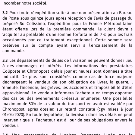
incomber notre société.
3.2
: Pour toute réexpédition suite à une non présentation au Bureau
de Poste sous quinze jours après réception de l´avis de passage du
préposé So Colissimo, l´expédition pour la France Métropolitaine
étant offerte lors de la première commande, le client devra s
´acquiter au préalable d´une somme forfaitaire de 7 € pour les frais
occasionnés par ce traitement exceptionnel. Cette somme sera
prélevée sur le compte ayant servi à l´encaissement de la
commande.
3.3
: Les dépassements de délais de livraison ne peuvent donner lieu
à des dommages et intérêts. Les informations des prestataires
Coliposte et Chronopost ´délais jour et heures´ sont données à titre
indicatif. De plus, sont considérés comme cas de force majeure
déchargeant le vendeur de son obligation de livrer, la guerre, l
´émeute, l´incendie, les grèves, les accidents et l´impossibilité d´être
approvisionné. Le vendeur informera l´acheteur en temps opportun
des cas ou des événements ci-dessus énumérés. Une possibilité
maximum de 50% de la valeur du transport en avoir est validée par
Chronopost, après dossier, sur retard constaté (cgv mises à jour
01/04/2020). En toute hypothèse, la livraison dans les délais ne peut
intervenir que si l´acheteur est à jour de ses obligations envers le
vendeur.
3.4
: Une contestation de livraison (annoncée livrée par le