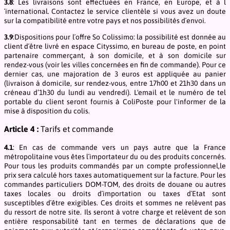
3.8
: Les livraisons sont effectuées en France, en Europe, et à l
´international. Contactez le service clientèle si vous avez un doute
sur la compatibilité entre votre pays et nos possibilités d´envoi.
3.9
:Dispositions pour l´offre So Colissimo: la possibilité est donnée au
client d´être livré en espace Cityssimo, en bureau de poste, en point
partenaire commerçant, à son domicile, et à son domicile sur
rendez-vous (voir les villes concernées en fin de commande). Pour ce
dernier cas, une majoration de 3 euros est appliquée au panier
(livraison à domicile, sur rendez-vous, entre 17h00 et 21h30 dans un
créneau d’1h30 du lundi au vendredi). L'email et le numéro de tel
portable du client seront fournis à ColiPoste pour l'informer de la
mise à disposition du colis.
Article 4 :
Tarifs et commande
4.1
: En cas de commande vers un pays autre que la France
métropolitaine vous êtes l´importateur du ou des produits concernés.
Pour tous les produits commandés par un compte professionnel,le
prix sera calculé hors taxes automatiquement sur la facture. Pour les
commandes particuliers DOM-TOM, des droits de douane ou autres
taxes locales ou droits d´importation ou taxes d´Etat sont
susceptibles d´être exigibles. Ces droits et sommes ne relèvent pas
du ressort de notre site. Ils seront à votre charge et relèvent de son
entière responsabilité tant en termes de déclarations que de