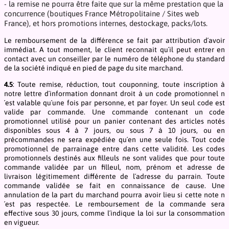
- la remise ne pourra être faite que sur la même prestation que la
concurrence (boutiques France Métropolitaine / Sites web
France), et hors promotions internes, destockage, packs/lots.
Le remboursement de la différence se fait par attribution d´avoir
immédiat. A tout moment, le client reconnait qu´il peut entrer en
contact avec un conseiller par le numéro de téléphone du standard
de la société indiqué en pied de page du site marchand.
4.5
: Toute remise, réduction, tout couponning, toute inscription à
notre lettre d´information donnant droit à un code promotionnel n
´est valable qu´une fois par personne, et par foyer. Un seul code est
valide par commande. Une commande contenant un code
promotionnel utilisé pour un panier contenant des articles notés
disponibles sous 4 à 7 jours, ou sous 7 à 10 jours, ou en
précommandes ne sera expédiée qu´en une seule fois. Tout code
promotionnel de parrainage entre dans cette validité. Les codes
promotionnels destinés aux filleuls ne sont valides que pour toute
commande validée par un filleul, nom, prénom et adresse de
livraison légitimement différente de l´adresse du parrain. Toute
commande validée se fait en connaissance de cause. Une
annulation de la part du marchand pourra avoir lieu si cette note n
´est pas respectée. Le remboursement de la commande sera
effective sous 30 jours, comme l´indique la loi sur la consommation
en vigueur.