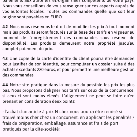
paiements aux autorités et/organismes compétents de votre pays.
Nous vous conseillons de vous renseigner sur ces aspects auprès de
vos autorités locales. Toutes les commandes quelle que soit leur
origine sont payables en EURO.
4.2
: Nous nous réservons le droit de modifier les prix à tout moment
mais les produits seront facturés sur la base des tarifs en vigueur au
moment de l´enregistrement des commandes sous réserve de
disponibilité. Les produits demeurent notre propriété jusqu´au
complet paiement du prix.
4.3
: Une copie de la carte d´identité du client pourra être demandée
pour justifier de son identité, pour compléter un dossier suite à des
achats excédants 220 euros, et pour permettre une meilleure gestion
des commandes.
4.4
: Notre site pratique dans la mesure du possible les prix les plus
bas. Nous proposons d´aligner nos tarifs sur ceux de la concurrence,
si ceux-ci sont moins élevés. L´alignement ne peut se faire qu´en
prenant en considération deux points:
- l´achat d´un article à prix N chez nous pourra être remisé si
trouvé moins cher chez un concurrent, en applicant les pénalités /
frais de préparation, emballage, assurance et frais de port
pratiqués par la dite-société;