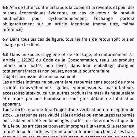
6.6
: Afin de lutter contre la fraude, la copie, et la revente, et pour des
raisons économiques évidentes, en cas de retour de produit
multimédia pour dysfonctionnement, l´échange portera
obligatoirement sur un article identique (même titre, même
référence).
6.7
: Dans tous les cas de figure, tous les frais de retour sont pris en
charge par le client.
6.8
: Dans un soucis d´hygiène et de stockage, et conformément à l
´article L 121202 du Code de la Consommation, seuls les produits
intacts non portés, non lavés, dans leur emballage d´origine
totalement intact et non ouvert, non salis pourront faire
l´objet d´un dossier de remboursement.
Les articles intimes ne peuvent être retournés sans accord de notre
société (sous-vêtements, godes, vibromasseurs, masturbateurs,
accessoires latex ou cuir, et autres produits intimes). Ils ne sauraient
être repris par nos fournisseurs sauf gros défaut de fabrication
apparent.
Tout article retourné fera l´objet d´une vérification en réception de
stock. Le retour ne sera validé si les articles ou emballages retournés
ont visiblement été endommagés, portés, ou déterriorés et que de
fait, le ou les articles se trouvent impropres à la vente. Si le retour est
refusé, le ou les articles seront alors retournés au client, à ses frais,
sans qu´il puisse exiger une quelconque compensation ou droit à