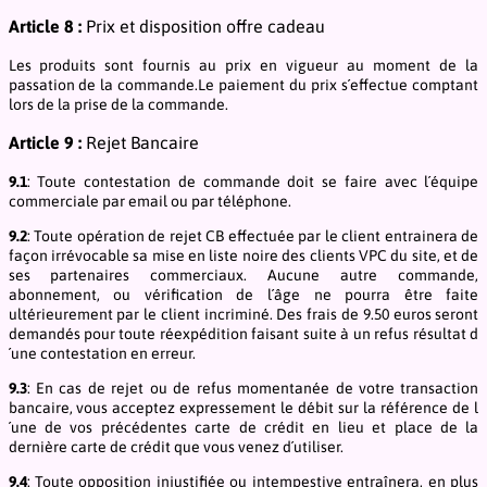
Article 8 :
Prix et disposition offre cadeau
Les produits sont fournis au prix en vigueur au moment de la
passation de la commande.Le paiement du prix s´effectue comptant
lors de la prise de la commande.
Article 9 :
Rejet Bancaire
9.1
: Toute contestation de commande doit se faire avec l´équipe
commerciale par email ou par téléphone.
9.2
: Toute opération de rejet CB effectuée par le client entrainera de
façon irrévocable sa mise en liste noire des clients VPC du site, et de
ses partenaires commerciaux. Aucune autre commande,
abonnement, ou vérification de l´âge ne pourra être faite
ultérieurement par le client incriminé. Des frais de 9.50 euros seront
demandés pour toute réexpédition faisant suite à un refus résultat d
´une contestation en erreur.
9.3
: En cas de rejet ou de refus momentanée de votre transaction
bancaire, vous acceptez expressement le débit sur la référence de l
´une de vos précédentes carte de crédit en lieu et place de la
dernière carte de crédit que vous venez d´utiliser.
9.4
: Toute opposition injustifiée ou intempestive entraînera, en plus