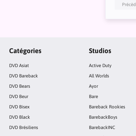
Précèd
Catégories
Studios
DVD Asiat
Active Duty
DVD Bareback
All Worlds
DVD Bears
Ayor
DVD Beur
Bare
DVD Bisex
Bareback Rookies
DVD Black
BarebackBoys
DVD Brésiliens
BarebackINC