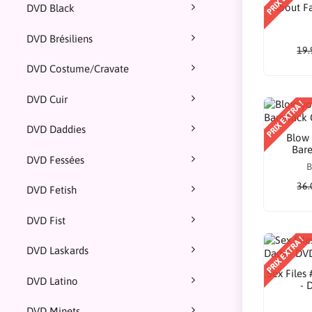
About F
DVD Black
DVD Brésiliens
19.
DVD Costume/Cravate
DVD Cuir
PRIX EXTRA !
DVD Daddies
Blow 
Bar
DVD Fessées
B
36.
DVD Fetish
DVD Fist
PRIX EXTRA !
DVD Laskards
Sex Files
DVD Latino
- 
DVD Minets