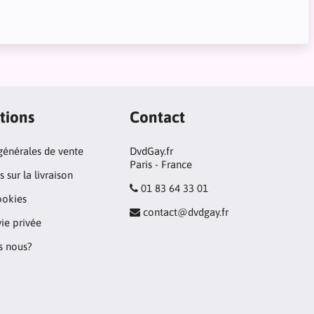
tions
Contact
générales de vente
DvdGay.fr
Paris - France
 sur la livraison
01 83 64 33 01
ookies
contact@dvdgay.fr
vie privée
 nous?