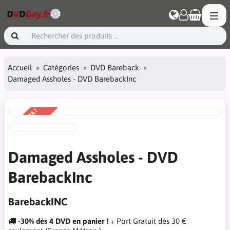
Accueil
Catégories
DVD Bareback
Damaged Assholes - DVD BarebackInc
PRIX EXTRA !
-30%
Damaged Assholes - DVD
BarebackInc
BarebackINC
-30% dès 4 DVD en panier !
+ Port Gratuit dès 30 €