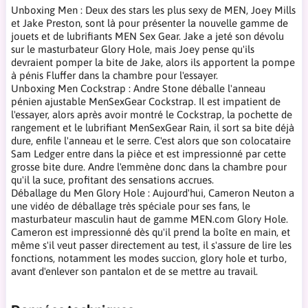
Unboxing Men : Deux des stars les plus sexy de MEN, Joey Mills
et Jake Preston, sont là pour présenter la nouvelle gamme de
jouets et de lubrifiants MEN Sex Gear. Jake a jeté son dévolu
sur le masturbateur Glory Hole, mais Joey pense qu'ils
devraient pomper la bite de Jake, alors ils apportent la pompe
à pénis Fluffer dans la chambre pour l'essayer.
Unboxing Men Cockstrap : Andre Stone déballe l'anneau
pénien ajustable MenSexGear Cockstrap. Il est impatient de
l'essayer, alors après avoir montré le Cockstrap, la pochette de
rangement et le lubrifiant MenSexGear Rain, il sort sa bite déjà
dure, enfile l'anneau et le serre. C'est alors que son colocataire
Sam Ledger entre dans la pièce et est impressionné par cette
grosse bite dure. Andre l'emmène donc dans la chambre pour
qu'il la suce, profitant des sensations accrues.
Déballage du Men Glory Hole : Aujourd'hui, Cameron Neuton a
une vidéo de déballage très spéciale pour ses fans, le
masturbateur masculin haut de gamme MEN.com Glory Hole.
Cameron est impressionné dès qu'il prend la boîte en main, et
même s'il veut passer directement au test, il s'assure de lire les
fonctions, notamment les modes succion, glory hole et turbo,
avant d'enlever son pantalon et de se mettre au travail.