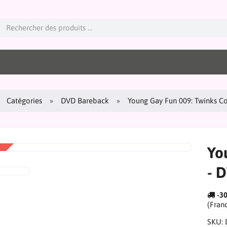
Catégories
DVD Bareback
Young Gay Fun 009: Twinks C
Yo
- 
-3
(Fran
SKU: