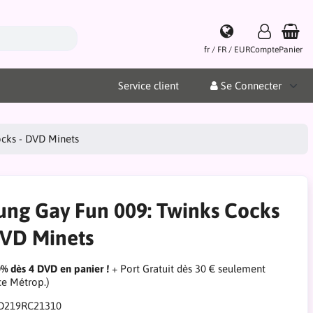
fr / FR / EUR
Compte
Panier
Service client
Se Connecter
ocks - DVD Minets
ung Gay Fun 009: Twinks Cocks
DVD Minets
0% dès 4 DVD en panier !
+ Port Gratuit dès 30 € seulement
ce Métrop.)
D219RC21310