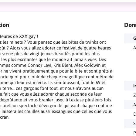
tion
Don
Heures de XXX gay !
G
 les minets ? Vous pensez que les bites de twinks ont
A
oût ? Alors vous allez adorer ce festival de quatre heures
 scène plus de vingt jeunes beautés parmi les plus
 les plus excitantes que le monde ait jamais vues. Des
mes comme Connor Levi, Kris Blent, Alex Goldwin et
er ne vivent pratiquement que pour la bite et sont prêts à
porte quoi pour jouir de chaque magnifique centimètre de
me qui leur est injecté. Ils s'embrassent, font le 69 et
I
 terre... ces garçons font tout, et nous n'avons aucun
le fait que vous allez adorer chaque seconde de leur
Z
égoûtante et vous branler jusqu'à l'extase plusieurs fois
A
En bref, un spectacle dévergondé qui vaut chaque centime
s laissera les couilles aussi exsangues que celles que vous
D
écran.
S
P