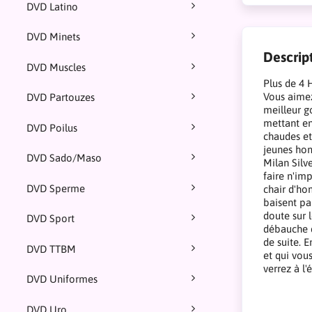
DVD Latino
DVD Minets
Descrip
DVD Muscles
Plus de 4 
Vous aimez
DVD Partouzes
meilleur g
mettant en
DVD Poilus
chaudes et
jeunes hom
DVD Sado/Maso
Milan Silv
faire n'im
DVD Sperme
chair d'hom
baisent par
doute sur 
DVD Sport
débauche d
de suite. 
DVD TTBM
et qui vou
verrez à l'
DVD Uniformes
DVD Uro