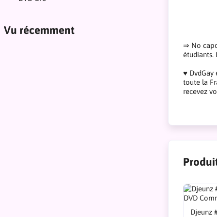
Vu récemment
⇒ No capot
étudiants. 
♥ DvdGay e
toute la F
recevez vo
Produit
Djeunz #