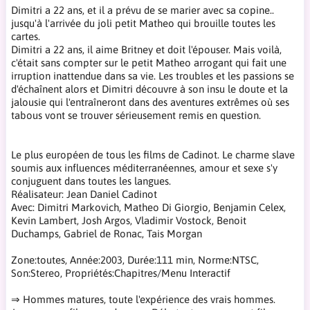
Dimitri a 22 ans, et il a prévu de se marier avec sa copine..
jusqu'à l'arrivée du joli petit Matheo qui brouille toutes les
cartes.
Dimitri a 22 ans, il aime Britney et doit l'épouser. Mais voilà,
c'était sans compter sur le petit Matheo arrogant qui fait une
irruption inattendue dans sa vie. Les troubles et les passions se
d'échaînent alors et Dimitri découvre à son insu le doute et la
jalousie qui l'entraîneront dans des aventures extrêmes où ses
tabous vont se trouver sérieusement remis en question.
Le plus européen de tous les films de Cadinot. Le charme slave
soumis aux influences méditerranéennes, amour et sexe s'y
conjuguent dans toutes les langues.
Réalisateur: Jean Daniel Cadinot
Avec: Dimitri Markovich, Matheo Di Giorgio, Benjamin Celex,
Kevin Lambert, Josh Argos, Vladimir Vostock, Benoit
Duchamps, Gabriel de Ronac, Tais Morgan
Zone:toutes, Année:2003, Durée:111 min, Norme:NTSC,
Son:Stereo, Propriétés:Chapitres/Menu Interactif
⇒ Hommes matures, toute l'expérience des vrais hommes.