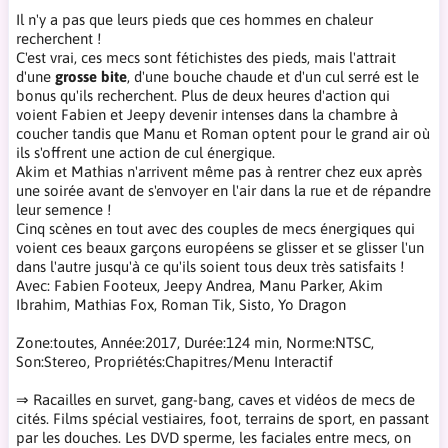
Il n'y a pas que leurs pieds que ces hommes en chaleur
recherchent !
C'est vrai, ces mecs sont fétichistes des pieds, mais l'attrait
d'une
grosse bite
, d'une bouche chaude et d'un cul serré est le
bonus qu'ils recherchent. Plus de deux heures d'action qui
voient Fabien et Jeepy devenir intenses dans la chambre à
coucher tandis que Manu et Roman optent pour le grand air où
ils s'offrent une action de cul énergique.
Akim et Mathias n'arrivent même pas à rentrer chez eux après
une soirée avant de s'envoyer en l'air dans la rue et de répandre
leur semence !
Cinq scènes en tout avec des couples de mecs énergiques qui
voient ces beaux garçons européens se glisser et se glisser l'un
dans l'autre jusqu'à ce qu'ils soient tous deux très satisfaits !
Avec: Fabien Footeux, Jeepy Andrea, Manu Parker, Akim
Ibrahim, Mathias Fox, Roman Tik, Sisto, Yo Dragon
Zone:toutes, Année:2017, Durée:124 min, Norme:NTSC,
Son:Stereo, Propriétés:Chapitres/Menu Interactif
⇒ Racailles en survet, gang-bang, caves et vidéos de mecs de
cités. Films spécial vestiaires, foot, terrains de sport, en passant
par les douches. Les DVD sperme, les faciales entre mecs, on