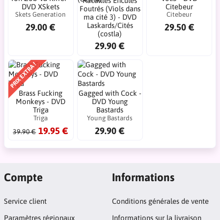
Racailles Enculés
DVD XSkets
Citebeur
Foutrés (Viols dans
Skets Generation
Citebeur
ma cité 3) - DVD
Laskards/Cités
29.00 €
29.50 €
(costla)
29.90 €
PRIX EXTRA !
Brass Fucking
Gagged with Cock -
Monkeys - DVD
DVD Young
Triga
Bastards
Triga
Young Bastards
19.95 €
29.90 €
39.90 €
Compte
Informations
Service client
Conditions générales de vente
Paramètres régionaux
Informations sur la livraison