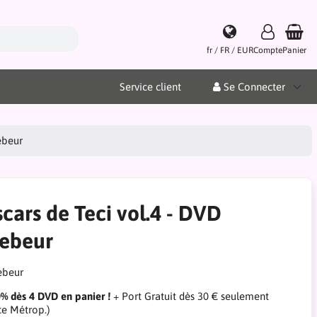
fr / FR / EUR
Compte
Panier
Service client
Se Connecter
ebeur
cars de Teci vol.4 - DVD
tebeur
0% dès 4 DVD en panier !
+ Port Gratuit dès 30 € seulement
ce Métrop.)