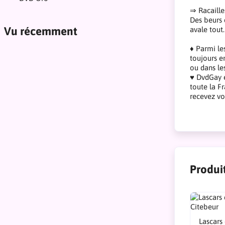
⇒ Racaille
Des beurs 
Vu récemment
avale tout.
♦ Parmi le
toujours en
ou dans le
♥ DvdGay e
toute la F
recevez vo
Produit
Lascars 