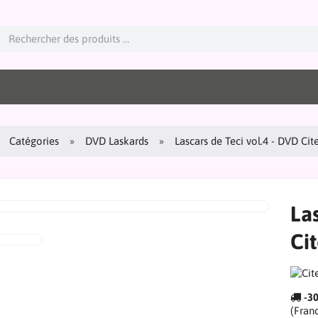
Catégories
DVD Laskards
Lascars de Teci vol.4 - DVD Cit
Las
Ci
-3
(Fran