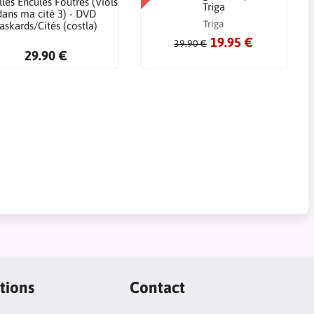
lles Enculés Foutrés (Viols
Triga
dans ma cité 3) - DVD
Triga
askards/Cités (costla)
19.95 €
39.90 €
29.90 €
tions
Contact