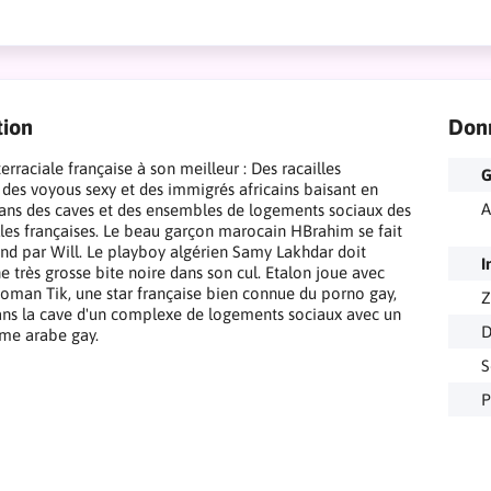
tion
Don
terraciale française à son meilleur : Des racailles
G
, des voyous sexy et des immigrés africains baisant en
A
 dans des caves et des ensembles de logements sociaux des
lles françaises. Le beau garçon marocain HBrahim se fait
ond par Will. Le playboy algérien Samy Lakhdar doit
I
e très grosse bite noire dans son cul. Etalon joue avec
man Tik, une star française bien connue du porno gay,
Z
ns la cave d'un complexe de logements sociaux avec un
D
me arabe gay.
S
P