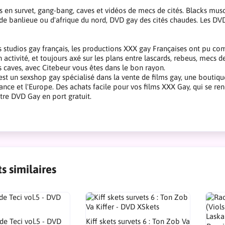
s en survet, gang-bang, caves et vidéos de mecs de cités. Blacks musc
de banlieue ou d'afrique du nord, DVD gay des cités chaudes. Les DVD s
s studios gay français, les productions XXX gay Françaises ont pu com
 activité, et toujours axé sur les plans entre lascards, rebeus, mecs d
s caves, avec Citebeur vous êtes dans le bon rayon.
st un sexshop gay spécialisé dans la vente de films gay, une boutiq
rance et l'Europe. Des achats facile pour vos films XXX Gay, qui se ren
tre DVD Gay en port gratuit.
s similaires
de Teci vol.5 - DVD
Kiff skets survets 6 : Ton Zob Va