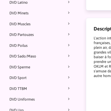
DVD Latino
DVD Minets
DVD Muscles
Descrip
DVD Partouzes
L'action in
françaises
DVD Poilus
plein air,
grandes vi
DVD Sado/Maso
baiser à f
prendre un
OKLM et Ro
DVD Sperme
s'amuse da
autre hom
DVD Sport
DVD TTBM
DVD Uniformes
DVD Uro