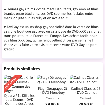
⇒ Jeunes gays, films xxx de mecs Débutants, gay emo et films
branles entre étudiants. Les DVD sperme, les faciales entre
mecs, on jute sur les culs, et on avale tout.
♥ DvdGay est un sexshop gay spécialisé dans la vente de films
gay, une boutique gay avec un catalogue de DVD XXX gay, bi et
trans pour toute la France et l'Europe. Des achats facile pour
vos films XXX Gay, qui se renouvellent 3 fois par semaine !
Venez vous faire votre avis et recevez votre DVD Gay en port
gratuit.
Produits similaires
PRIX EXTRA !
Flag (Dérapages 2)
Cadinot Classics #2
- DVD Menoboy
- DVD Cadinot
Djeunz #1 : Kiffe les
Menoboy
Cadinot
ptits Keums - DVD
Comme des Anges
29.90 €
29.90 €