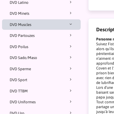
DVD Latino
DVD Minets
DVD Muscles
Descrip
DVD Partouzes
Personne n
Suivez Fist
DVD Poilus
alors qu’i
pénitentia
DVD Sado/Maso
n’aiment r
approfondi
Coven et l
DVD Sperme
prison bie
avec rien 
DVD Sport
de lubrifia
Lors d’une 
DVD TTBM
baisant sa
papa jusqu
Tout comme
DVD Uniformes
partage un
jusqu’à leu
DVD Uro