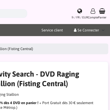
fr / FR / EUR
Compte
Panier
Service client
Se Connecter
lion (Fisting Central)
vity Search - DVD Raging
llion (Fisting Central)
0% dès 4 DVD en panier !
+ Port Gratuit dès 30 € seulement
ce Métrop.)