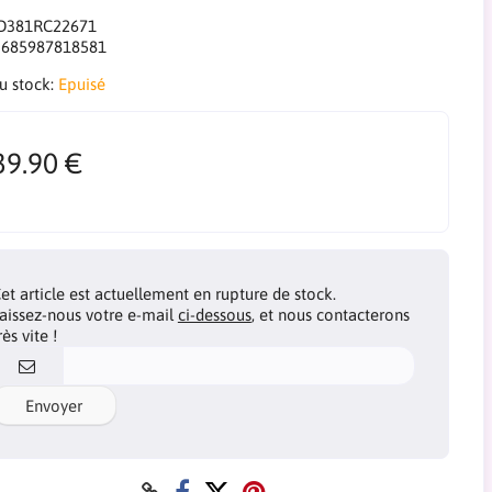
D381RC22671
:
685987818581
du stock:
Epuisé
39.90 €
et article est actuellement en rupture de stock.
aissez-nous votre e-mail
ci-dessous
, et nous contacterons
rès vite !
Envoyer