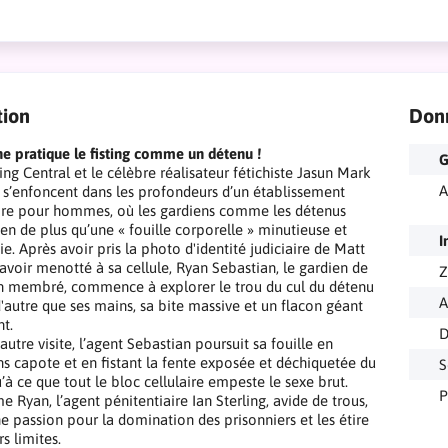
tion
Don
e pratique le fisting comme un détenu !
G
ing Central et le célèbre réalisateur fétichiste Jasun Mark
A
ls s’enfoncent dans les profondeurs d’un établissement
ire pour hommes, où les gardiens comme les détenus
ien de plus qu’une « fouille corporelle » minutieuse et
I
e. Après avoir pris la photo d'identité judiciaire de Matt
'avoir menotté à sa cellule, Ryan Sebastian, le gardien de
Z
n membré, commence à explorer le trou du cul du détenu
A
d'autre que ses mains, sa bite massive et un flacon géant
nt.
D
autre visite, l’agent Sebastian poursuit sa fouille en
ns capote et en fistant la fente exposée et déchiquetée du
S
’à ce que tout le bloc cellulaire empeste le sexe brut.
P
 Ryan, l’agent pénitentiaire Ian Sterling, avide de trous,
e passion pour la domination des prisonniers et les étire
rs limites.