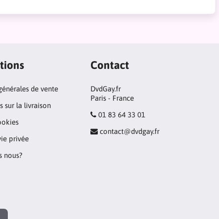
tions
Contact
générales de vente
DvdGay.fr
Paris - France
 sur la livraison
01 83 64 33 01
ookies
contact@dvdgay.fr
vie privée
 nous?