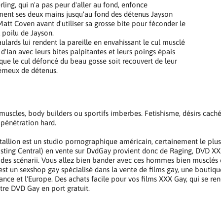
rling, qui n'a pas peur d'aller au fond, enfonce
ent ses deux mains jusqu'au fond des détenus Jayson
Matt Coven avant d'utiliser sa grosse bite pour féconder le
l poilu de Jayson.
aulards lui rendent la pareille en envahissant le cul musclé
 d'Ian avec leurs bites palpitantes et leurs poings épais
 que le cul défoncé du beau gosse soit recouvert de leur
émeux de détenus.
uscles, body builders ou sportifs imberbes. Fetishisme, désirs cachés
 pénétration hard.
tallion est un studio pornographique américain, certainement le plus
Fisting Central) en vente sur DvdGay provient donc de Raging, DVD XXX
 des scénarii. Vous allez bien bander avec ces hommes bien musclés
st un sexshop gay spécialisé dans la vente de films gay, une boutiq
rance et l'Europe. Des achats facile pour vos films XXX Gay, qui se ren
tre DVD Gay en port gratuit.