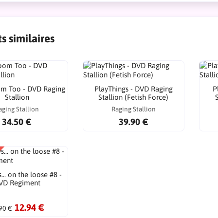
s similaires
om Too - DVD Raging
PlayThings - DVD Raging
P
Stallion
Stallion (Fetish Force)
S
aging Stallion
Raging Stallion
34.50 €
39.90 €
... on the loose #8 -
VD Regiment
12.94 €
90 €