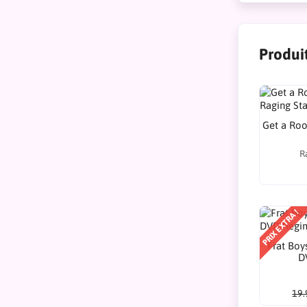
Produit
Get a Ro
R
PRIX EXTRA !
Frat Boys
D
19.