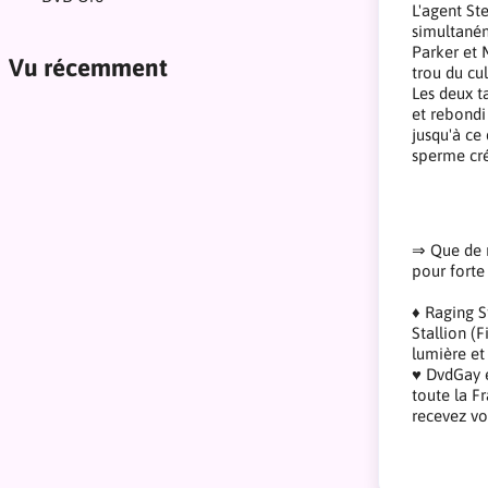
L'agent Ste
simultaném
Parker et 
Vu récemment
trou du cu
Les deux t
et rebondi
jusqu'à ce
sperme cr
⇒ Que de m
pour forte
♦ Raging S
Stallion (
lumière et
♥ DvdGay e
toute la F
recevez vo