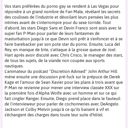
Vos stars préférées du porno gay se rendent à Las Vegas pour
répondre à un grand nombre de Fan Male, révélant les secrets
des coulisses de l'industrie et dévoilant leurs pensées les plus
intimes avant de s'interrompre pour du sexe torride. Tout
d'abord, les stars Diego Sans et Devin Franco sont assis avec le
super fan P-Man pour parler de leurs fantasmes de
masturbation jusqu'à ce que Devin soit prêt à s'enfoncer et à se
faire barebacker par son pote star du porno. Ensuite, Luca del
Rey, en manque de bite, s'attaque à la grosse queue de Joel
Hart après avoir discuté avec Chris Crisco, le manager des stars,
de tous les sujets, de la viande non coupée aux sports
nautiques.
L'animateur du podcast "Discretion Advised" John Arthur Hill
mène ensuite une discussion pré-fuck sur le prépuce de Derek
Kage et l'amour de Sean Xavier pour les plans à trois avant que
P-Man ne revienne pour mener une interview classée XXX sur
la première fois d'Alpha Wolfe avec un homme et sur ce qui
fait cingler Ranger. Ensuite, Diego prend place dans le fauteuil
de l'intervieweur pour parler de cochonneries avec DeAngelo
Jackson et Colby Melvin jusqu'à ce qu'ils baisent à vif et
s'échangent des charges dans toute leur suite d'hôtel.