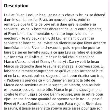
Description
Levi et River : Levi, un beau gosse aux cheveux bruns, se détend
dans le sauna lorsque River, un nouveau venu, entre et
remarque que la bite de Levi est si dure qu'elle soulève sa
serviette. Les deux hommes discutent de leurs entraînements,
et River fait un commentaire sur cette impressionnante
érection. « Je n'y peux rien », dit Levi en riant, ouvrant sa
serviette et lançant une invitation silencieuse que River accepte
immédiatement. River le chevauche, puis se penche pour se
faire baiser en levrette jusqu'à ce que Levi se retire et éjacule
sur son trou, et il offre au mec un facial chaud et collant.
Marco (Alessandro) et Danny (Fantasy) : Danny voit le beau
Marco se détendre dans le sauna et engage la conversation, lui
faisant clairement comprendre ce qu'il veut en sortant sa bite
et en la caressant, puis en s'agenouillant pour écarter son trou.
« J'adorerais prendre ça », dit Danny en sortant la bite de
Marco de sa serviette et en la suçant, et bientôt, son souhait
est exaucé, assis sur cette bite. Marco le prend sauvagement
contre le mur jusqu'à ce que Danny jouisse, puis se retire pour
éjaculer une énorme quantité de sperme sur le trou du passif.
River et Paco (Colombiano) : Lorsque Paco rejoint River dans
le sauna, il laisse sa serviette s'ouvrir juste assez pour que son