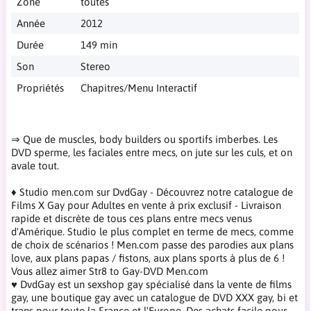
Zone
toutes
Année
2012
Durée
149 min
Son
Stereo
Propriétés
Chapitres/Menu Interactif
⇒ Que de muscles, body builders ou sportifs imberbes. Les
DVD sperme, les faciales entre mecs, on jute sur les culs, et on
avale tout.
♦ Studio men.com sur DvdGay - Découvrez notre catalogue de
Films X Gay pour Adultes en vente à prix exclusif - Livraison
rapide et discrète de tous ces plans entre mecs venus
d'Amérique. Studio le plus complet en terme de mecs, comme
de choix de scénarios ! Men.com passe des parodies aux plans
love, aux plans papas / fistons, aux plans sports à plus de 6 !
Vous allez aimer Str8 to Gay-DVD Men.com
♥ DvdGay est un sexshop gay spécialisé dans la vente de films
gay, une boutique gay avec un catalogue de DVD XXX gay, bi et
trans pour toute la France et l'Europe. Des achats facile pour