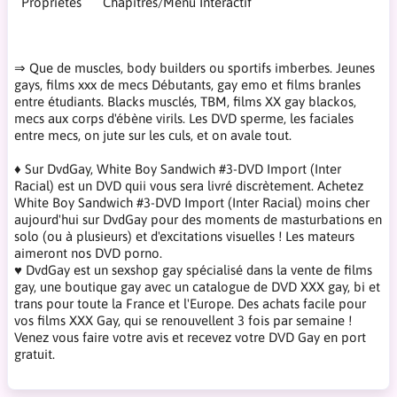
Propriétés
Chapitres/Menu Interactif
⇒ Que de muscles, body builders ou sportifs imberbes. Jeunes
gays, films xxx de mecs Débutants, gay emo et films branles
entre étudiants. Blacks musclés, TBM, films XX gay blackos,
mecs aux corps d'ébène virils. Les DVD sperme, les faciales
entre mecs, on jute sur les culs, et on avale tout.
♦ Sur DvdGay, White Boy Sandwich #3-DVD Import (Inter
Racial) est un DVD quii vous sera livré discrètement. Achetez
White Boy Sandwich #3-DVD Import (Inter Racial) moins cher
aujourd'hui sur DvdGay pour des moments de masturbations en
solo (ou à plusieurs) et d'excitations visuelles ! Les mateurs
aimeront nos DVD porno.
♥ DvdGay est un sexshop gay spécialisé dans la vente de films
gay, une boutique gay avec un catalogue de DVD XXX gay, bi et
trans pour toute la France et l'Europe. Des achats facile pour
vos films XXX Gay, qui se renouvellent 3 fois par semaine !
Venez vous faire votre avis et recevez votre DVD Gay en port
gratuit.