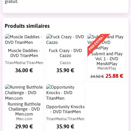
gratuit.
Produits similaires
PRIX EXTRA !
Muscle Daddies -
Fuck Crazy - DVD
Submit and Play
DVD TitanMen
Cazzo
Vol. 1 - DVD
TitanMedia/TitanMen
Cazzo
MenAtPlay
MenAtPlay
36.00 €
35.90 €
25.88 €
34.50 €
Running Butthole
Opportunity Knocks
Challenge - DVD
- DVD TitanMen
Men.com
Men.com
TitanMedia/TitanMen
29.90 €
35.90 €