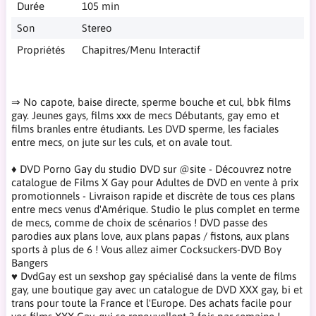
Durée
105 min
Son
Stereo
Propriétés
Chapitres/Menu Interactif
⇒ No capote, baise directe, sperme bouche et cul, bbk films
gay. Jeunes gays, films xxx de mecs Débutants, gay emo et
films branles entre étudiants. Les DVD sperme, les faciales
entre mecs, on jute sur les culs, et on avale tout.
♦ DVD Porno Gay du studio DVD sur @site - Découvrez notre
catalogue de Films X Gay pour Adultes de DVD en vente à prix
promotionnels - Livraison rapide et discrète de tous ces plans
entre mecs venus d'Amérique. Studio le plus complet en terme
de mecs, comme de choix de scénarios ! DVD passe des
parodies aux plans love, aux plans papas / fistons, aux plans
sports à plus de 6 ! Vous allez aimer Cocksuckers-DVD Boy
Bangers
♥ DvdGay est un sexshop gay spécialisé dans la vente de films
gay, une boutique gay avec un catalogue de DVD XXX gay, bi et
trans pour toute la France et l'Europe. Des achats facile pour