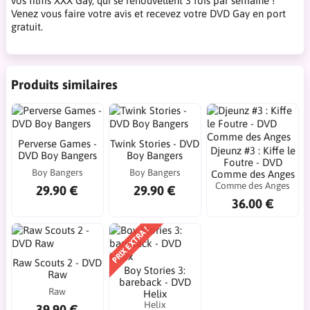
vos films XXX Gay, qui se renouvellent 3 fois par semaine !
Venez vous faire votre avis et recevez votre DVD Gay en port
gratuit.
Produits similaires
Perverse Games -
Twink Stories - DVD
Djeunz #3 : Kiffe le
DVD Boy Bangers
Boy Bangers
Foutre - DVD
Boy Bangers
Boy Bangers
Comme des Anges
Comme des Anges
29.90 €
29.90 €
36.00 €
PRIX EXTRA !
Raw Scouts 2 - DVD
Boy Stories 3:
Raw
bareback - DVD
Raw
Helix
Helix
39.90 €